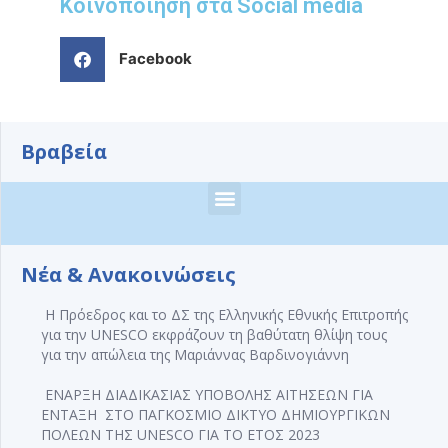
Κοινοποίηση στα Social media
Facebook
Βραβεία
L’OREAL HELLAS – Ε.Ε.Ε. για την UNESCO για τις Γυναίκες στην Επιστήμη
Βραβεία Εκπαιδευτικής Προσφοράς σε Παραμεθόριες Περιοχές
Νέα & Ανακοινώσεις
Η Πρόεδρος και το ΔΣ της Ελληνικής Εθνικής Επιτροπής
για την UNESCO εκφράζουν τη βαθύτατη θλίψη τους
για την απώλεια της Μαριάννας Βαρδινογιάννη
ΕΝΑΡΞΗ ΔΙΑΔΙΚΑΣΙΑΣ ΥΠΟΒΟΛΗΣ ΑΙΤΗΣΕΩΝ ΓΙΑ
ΕΝΤΑΞΗ ΣΤΟ ΠΑΓΚΟΣΜΙΟ ΔΙΚΤΥΟ ΔΗΜΙΟΥΡΓΙΚΩΝ
ΠΟΛΕΩΝ ΤΗΣ UNESCO ΓΙΑ ΤΟ ΕΤΟΣ 2023