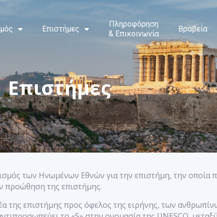
Πληροφόρηση
σμός
Επιστήμες
Βραβεία
& Επικοινωνία
Επιστήμες
ισμός των Ηνωμένων Εθνών για την επιστήμη, την οποία 
ην προώθηση της επιστήμης.
α της επιστήμης προς όφελος της ειρήνης, των ανθρωπίν
ντιπροσωπεύει το «S» στην ονομασία της UNESCO, μεταξύ 