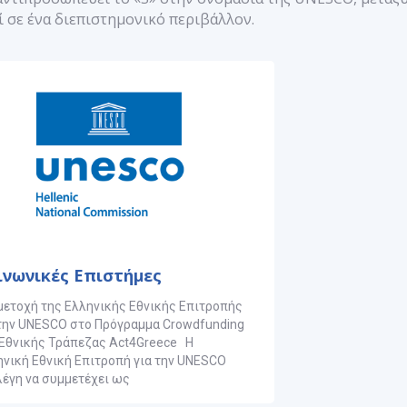
εί σε ένα διεπιστημονικό περιβάλλον.
ινωνικές Επιστήμες
μετοχή της Ελληνικής Εθνικής Επιτροπής
 την UNESCO στο Πρόγραμμα Crowdfunding
 Εθνικής Τράπεζας Act4Greece H
ηνική Εθνική Επιτροπή για την UNESCO
λέγη να συμμετέχει ως