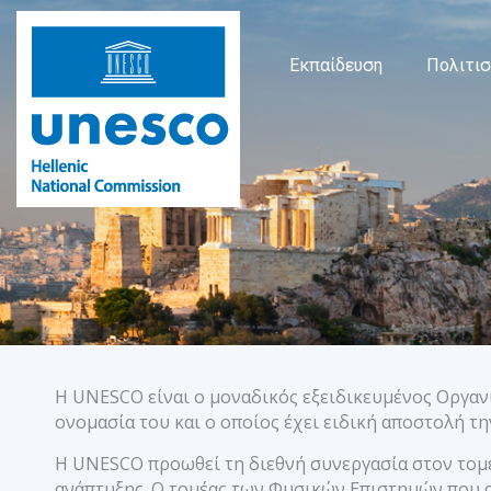
Εκπαίδευση
Πολιτι
Η UNESCO είναι ο μοναδικός εξειδικευμένος Οργαν
ονομασία του και ο οποίος έχει ειδική αποστολή τ
Η UNESCO προωθεί τη διεθνή συνεργασία στον τομέ
ανάπτυξης. Ο τομέας των Φυσικών Επιστημών που α